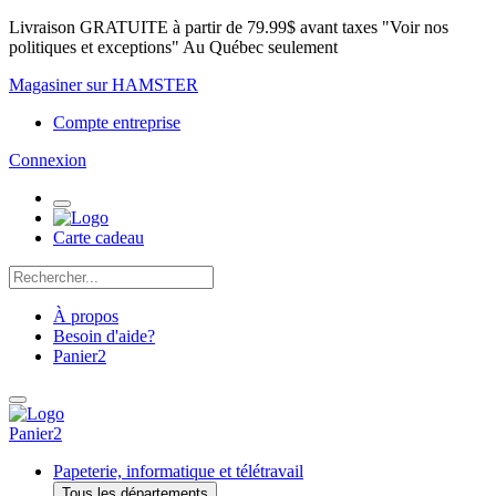
Livraison GRATUITE à partir de 79.99$ avant taxes "Voir nos
politiques et exceptions" Au Québec seulement
Magasiner sur HAMSTER
Compte entreprise
Connexion
Carte cadeau
À propos
Besoin d'aide?
Panier
2
Panier
2
Papeterie, informatique et télétravail
Tous les départements