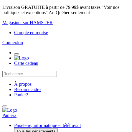
Livraison GRATUITE à partir de 79.99$ avant taxes "Voir nos
politiques et exceptions" Au Québec seulement
Magasiner sur HAMSTER
Compte entreprise
Connexion
Carte cadeau
À propos
Besoin d'aide?
Panier
2
Panier
2
Papeterie, informatique et télétravail
Tous les départements