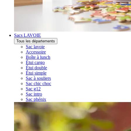
Sacs LAVOIE
Tous les départements
Sac lavoie
Accessoire
Boîte à lunch
Étui cargo
Étui double
Étui simple
Sac à souliers
Sac chic choc
Sac g12
Sac intro
Sac phénix