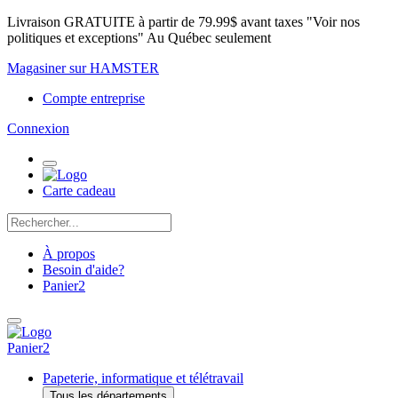
Livraison GRATUITE à partir de 79.99$ avant taxes "Voir nos
politiques et exceptions" Au Québec seulement
Magasiner sur HAMSTER
Compte entreprise
Connexion
Carte cadeau
À propos
Besoin d'aide?
Panier
2
Panier
2
Papeterie, informatique et télétravail
Tous les départements