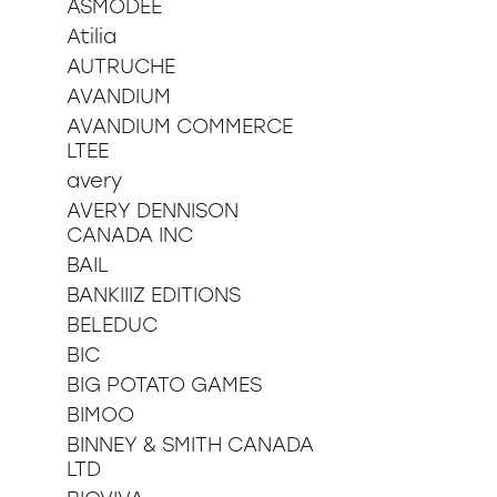
ASMODEE
36 pièces
Atilia
48 pièces
49 pièces
AUTRUCHE
54 pièces
AVANDIUM
60 pièces
AVANDIUM COMMERCE
150 pièces xxl
LTEE
100 pièces xxl
avery
200 pièces xxl
AVERY DENNISON
250 pièces
CANADA INC
300 pièces xxl
3d
BAIL
BANKIIIZ EDITIONS
BELEDUC
BIC
BIG POTATO GAMES
BIMOO
BINNEY & SMITH CANADA
LTD