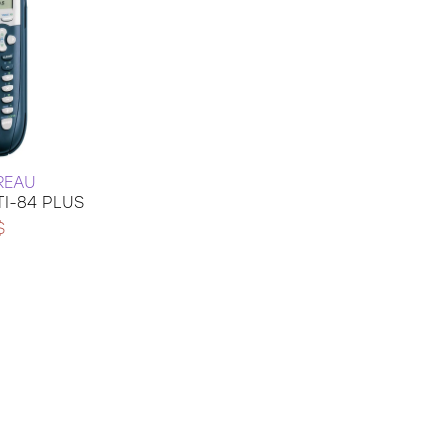
REAU
I-84 PLUS
$