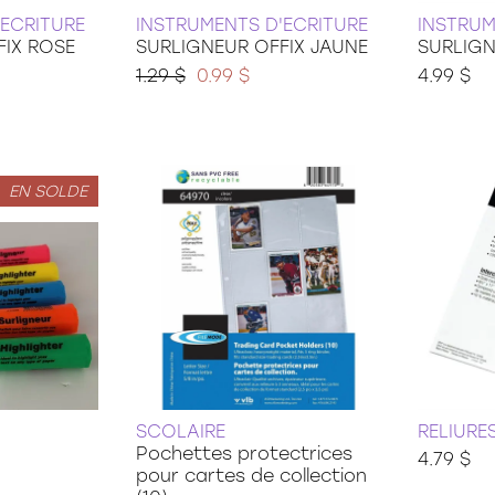
'ECRITURE
INSTRUMENTS D'ECRITURE
INSTRUM
FIX ROSE
SURLIGNEUR OFFIX JAUNE
SURLIGN
1.29 $
0.99 $
4.99 $
EN SOLDE
SCOLAIRE
RELIURE
Pochettes protectrices
4.79 $
pour cartes de collection