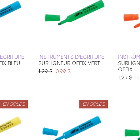
'ECRITURE
INSTRUMENTS D'ECRITURE
INSTRUM
IX BLEU
SURLIGNEUR OFFIX VERT
SURLIG
OFFIX
1.29 $
0.99 $
1.29 $
0
EN SOLDE
EN SOLDE