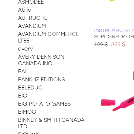
ASMODEE
36 pièces
Atilia
48 pièces
49 pièces
AUTRUCHE
54 pièces
AVANDIUM
60 pièces
INSTRUMENTS D
AVANDIUM COMMERCE
SURLIGNEUR OF
150 pièces xxl
LTEE
100 pièces xxl
1.29 $
0.99 $
avery
200 pièces xxl
AVERY DENNISON
250 pièces
CANADA INC
300 pièces xxl
3d
BAIL
BANKIIIZ EDITIONS
BELEDUC
BIC
BIG POTATO GAMES
BIMOO
BINNEY & SMITH CANADA
LTD