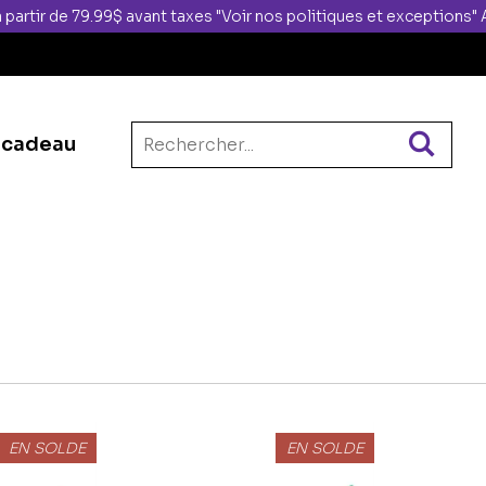
 partir de 79.99$ avant taxes "Voir nos politiques et exceptions
 cadeau
EN SOLDE
EN SOLDE