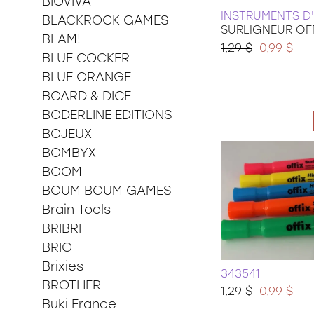
BIOVIVA
INSTRUMENTS D
BLACKROCK GAMES
SURLIGNEUR OF
BLAM!
1.29 $
0.99 $
BLUE COCKER
BLUE ORANGE
BOARD & DICE
BODERLINE EDITIONS
BOJEUX
BOMBYX
BOOM
BOUM BOUM GAMES
Brain Tools
BRIBRI
BRIO
Brixies
343541
BROTHER
1.29 $
0.99 $
Buki France