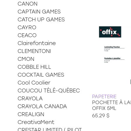
CANON
CAPTAIN GAMES
CATCH UP GAMES
CAYRO
CEACO
Clairefontaine
CLEMENTONI
CMON
COBBLE HILL
COCKTAIL GAMES
Cool Coolier
COUCOU TÉLÉ-QUÉBEC
PAPETERIE
CRAYOLA
POCHETTE À LA
CRAYOLA CANADA
OFFIX 5ML
CREALIGN
65.29 $
CreativaMent
CRESTAR LIMITED ( PILOT