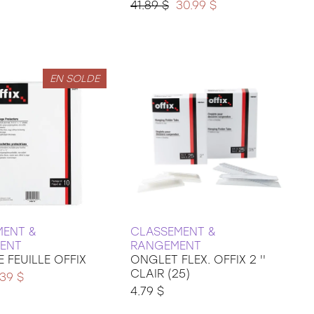
41.89 $
30.99 $
EN SOLDE
MENT &
CLASSEMENT &
ENT
RANGEMENT
 FEUILLE OFFIX
ONGLET FLEX. OFFIX 2 ''
CLAIR (25)
.39 $
4.79 $