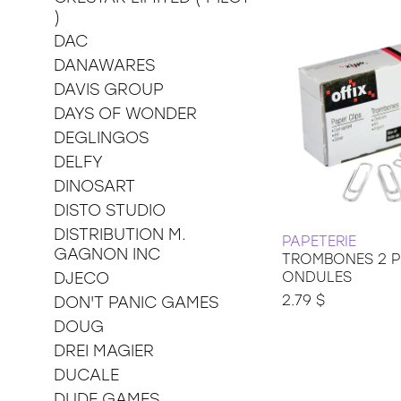
)
DAC
DANAWARES
DAVIS GROUP
DAYS OF WONDER
DEGLINGOS
DELFY
DINOSART
DISTO STUDIO
DISTRIBUTION M.
PAPETERIE
GAGNON INC
TROMBONES 2 
DJECO
ONDULES
2.79 $
DON'T PANIC GAMES
DOUG
DREI MAGIER
DUCALE
DUDE GAMES