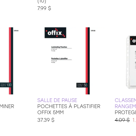
(10)
7.99 $
SALLE DE PAUSE
CLASSE
MINER
POCHETTES À PLASTIFIER
RANGEM
OFFIX 5MM
PROTEGE
37.39 $
4.09 $
1