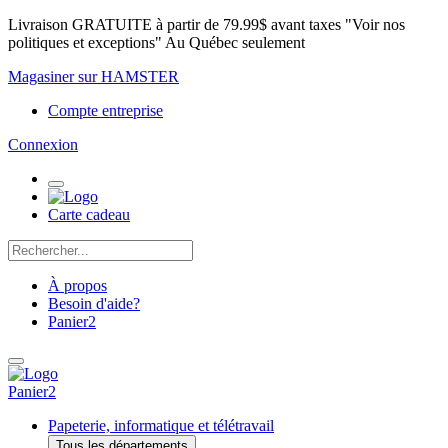
Livraison GRATUITE à partir de 79.99$ avant taxes "Voir nos
politiques et exceptions" Au Québec seulement
Magasiner sur HAMSTER
Compte entreprise
Connexion
Carte cadeau
À propos
Besoin d'aide?
Panier
2
Panier
2
Papeterie, informatique et télétravail
Tous les départements