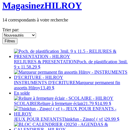
Magasinez
HILROY
14
correspondants à votre recherche
Trier par:
Filtres
RELIURES & PRESENTATION
Poch. de plastification 3mil.
9 x 11.5
8.29 $
INSTRUMENTS D'ECRITURE
Marqueur permanent fin
assortis Hilroy
13.49 $
En solde
SCOLAIRE
Reliure à fermeture éclair
21.79 $
14.99 $
JEUX POUR ENFANTS
Thinkfun - Zingo! ( vf )
29.99 $