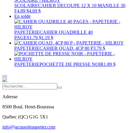
SCOLAIRE
CAHIER DECOUPE 12 X 10 MANILLE 30
F
4.89 $
4.69 $
En solde
PAPETERIE
CAHIER QUADRILLE 40
PAGES
1.79 $
1.19 $
PAPETERIE
CAHIER QUAD. 4CP 80 P
3.79 $
PAPETERIE
POCHETTE DE PRESSE NOIR
1.89 $
Adresse
8500 Boul. Henri-Bourassa
Québec
(
QC
)
G1G 5X1
info@jacqueslepapetier.com