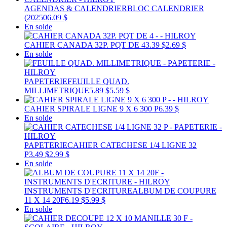
AGENDAS & CALENDRIER
BLOC CALENDRIER
(20250
6.09 $
En solde
CAHIER CANADA 32P. PQT DE 4
3.39 $
2.69 $
En solde
PAPETERIE
FEUILLE QUAD.
MILLIMETRIQUE
5.89 $
5.59 $
CAHIER SPIRALE LIGNE 9 X 6 300 P
6.39 $
En solde
PAPETERIE
CAHIER CATECHESE 1/4 LIGNE 32
P
3.49 $
2.99 $
En solde
INSTRUMENTS D'ECRITURE
ALBUM DE COUPURE
11 X 14 20F
6.19 $
5.99 $
En solde