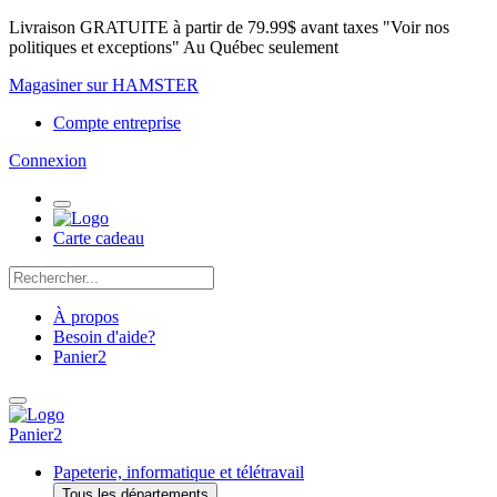
Livraison GRATUITE à partir de 79.99$ avant taxes "Voir nos
politiques et exceptions" Au Québec seulement
Magasiner sur HAMSTER
Compte entreprise
Connexion
Carte cadeau
À propos
Besoin d'aide?
Panier
2
Panier
2
Papeterie, informatique et télétravail
Tous les départements