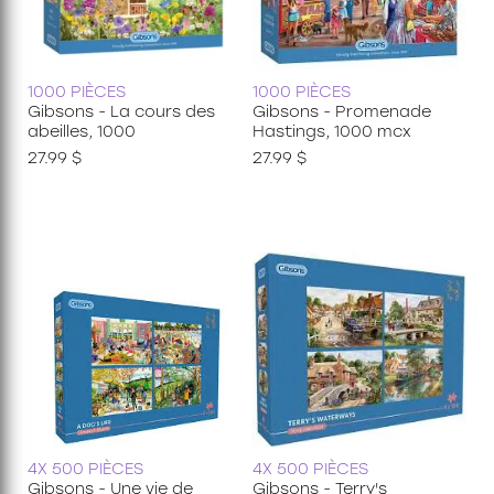
1000 PIÈCES
1000 PIÈCES
Gibsons - La cours des
Gibsons - Promenade
abeilles, 1000
Hastings, 1000 mcx
27.99 $
27.99 $
4X 500 PIÈCES
4X 500 PIÈCES
Gibsons - Une vie de
Gibsons - Terry's