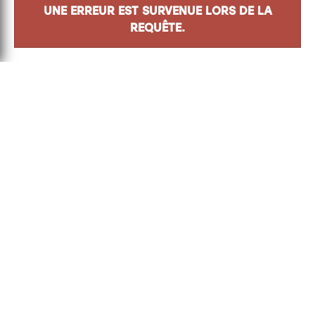
Adresse
8500 Boul. Henri-Bourassa
Québec
(
QC
)
G1G 5X1
info@jacqueslepapetier.com
418 628-4335