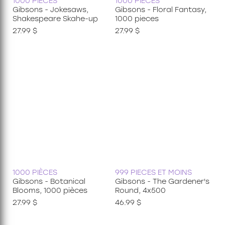
1000 PIÈCES
1000 PIÈCES
Gibsons - Jokesaws,
Gibsons - Floral Fantasy,
Shakespeare Skahe-up
1000 pieces
27.99 $
27.99 $
1000 PIÈCES
999 PIECES ET MOINS
Gibsons - Botanical
Gibsons - The Gardener's
Blooms, 1000 pièces
Round, 4x500
27.99 $
46.99 $