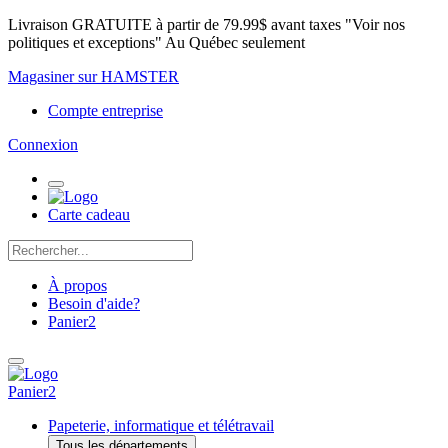
Livraison GRATUITE à partir de 79.99$ avant taxes "Voir nos
politiques et exceptions" Au Québec seulement
Magasiner sur HAMSTER
Compte entreprise
Connexion
Carte cadeau
À propos
Besoin d'aide?
Panier
2
Panier
2
Papeterie, informatique et télétravail
Tous les départements