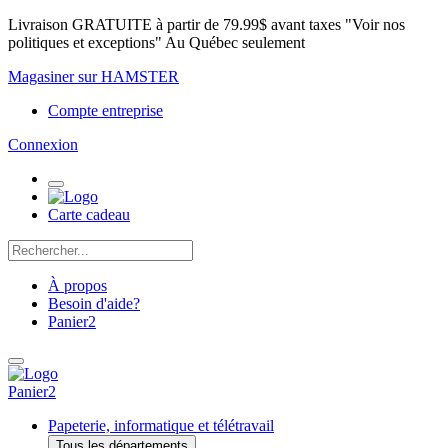
Livraison GRATUITE à partir de 79.99$ avant taxes "Voir nos
politiques et exceptions" Au Québec seulement
Magasiner sur HAMSTER
Compte entreprise
Connexion
Carte cadeau
À propos
Besoin d'aide?
Panier
2
Panier
2
Papeterie, informatique et télétravail
Tous les départements