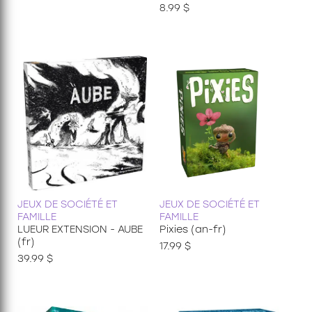
Découvertes
8.99 $
24 pièces
35 pièces
36 pièces
48 pièces
49 pièces
54 pièces
60 pièces
150 pièces xxl
100 pièces xxl
200 pièces xxl
250 pièces
300 pièces xxl
3d
JEUX DE SOCIÉTÉ ET
JEUX DE SOCIÉTÉ ET
FAMILLE
FAMILLE
LUEUR EXTENSION - AUBE
Pixies (an-fr)
(fr)
17.99 $
39.99 $