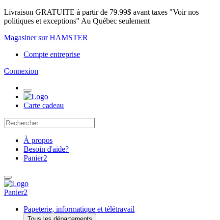
Livraison GRATUITE à partir de 79.99$ avant taxes "Voir nos
politiques et exceptions" Au Québec seulement
Magasiner sur HAMSTER
Compte entreprise
Connexion
Carte cadeau
À propos
Besoin d'aide?
Panier
2
Panier
2
Papeterie, informatique et télétravail
Tous les départements