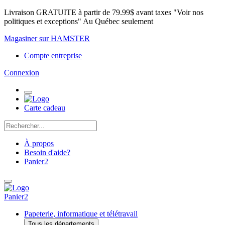
Livraison GRATUITE à partir de 79.99$ avant taxes "Voir nos
politiques et exceptions" Au Québec seulement
Magasiner sur HAMSTER
Compte entreprise
Connexion
Carte cadeau
À propos
Besoin d'aide?
Panier
2
Panier
2
Papeterie, informatique et télétravail
Tous les départements