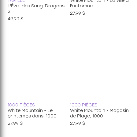
FAMILLE
White Mountain - La ville a
L'Éveil des Sang-Dragons
l'automne
2
27.99 $
49.99 $
1000 PIÈCES
1000 PIÈCES
White Mountain - Le
White Mountain - Magasin
printemps dans, 1000
de Plage, 1000
27.99 $
27.99 $