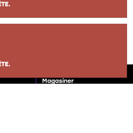
TE.
TE.
Magasiner
Papeterie, informatique et
télétravail
Casse-têtes
Jeux et jouets
Dessins et bricolage