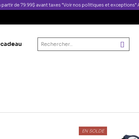
 partir de 79.99$ avant taxes "Voir nos politiques et exceptions
 cadeau
EN SOLDE