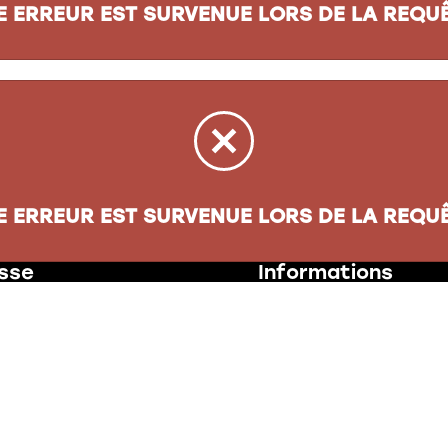
E ERREUR EST SURVENUE LORS DE LA REQUÊ
E ERREUR EST SURVENUE LORS DE LA REQUÊ
sse
Informations
oul. Henri-Bourassa
Carte cadeau
ec
(
QC
)
G1G 5X1
À propos
Nos politiques
jacqueslepapetier.com
28-4335
Compte entreprise