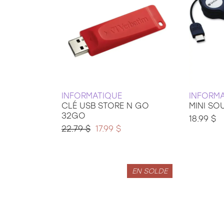
INFORMATIQUE
INFORM
CLÉ USB STORE N GO
MINI SO
32GO
18.99 $
22.79 $
17.99 $
EN SOLDE