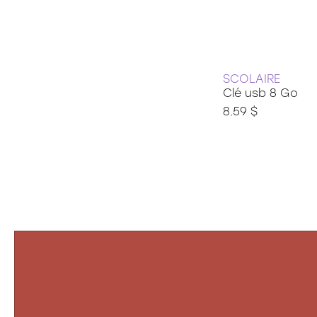
35 pièces
36 pièces
48 pièces
49 pièces
54 pièces
60 pièces
SCOLAIRE
Clé usb 8 Go
150 pièces xxl
100 pièces xxl
8.59 $
200 pièces xxl
250 pièces
300 pièces xxl
3d