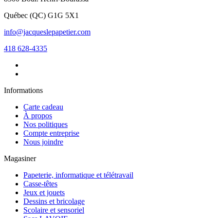
Québec
(
QC
)
G1G 5X1
info@jacqueslepapetier.com
418 628-4335
Informations
Carte cadeau
À propos
Nos politiques
Compte entreprise
Nous joindre
Magasiner
Papeterie, informatique et télétravail
Casse-têtes
Jeux et jouets
Dessins et bricolage
Scolaire et sensoriel