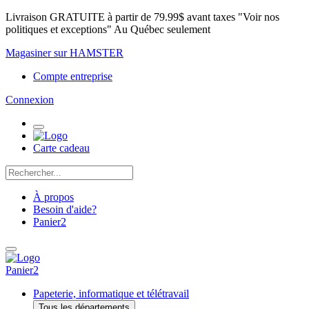
Livraison GRATUITE à partir de 79.99$ avant taxes "Voir nos
politiques et exceptions" Au Québec seulement
Magasiner sur HAMSTER
Compte entreprise
Connexion
Carte cadeau
À propos
Besoin d'aide?
Panier
2
Panier
2
Papeterie, informatique et télétravail
Tous les départements