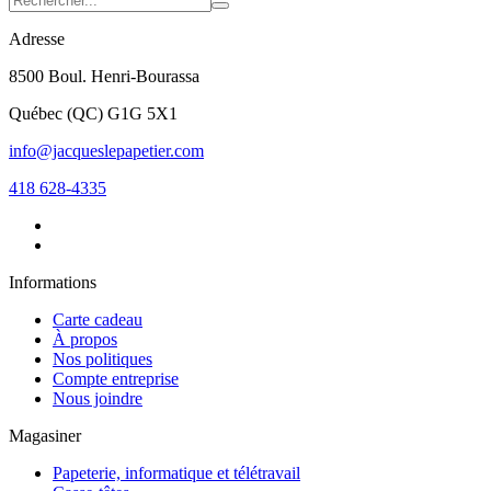
Adresse
8500 Boul. Henri-Bourassa
Québec
(
QC
)
G1G 5X1
info@jacqueslepapetier.com
418 628-4335
Informations
Carte cadeau
À propos
Nos politiques
Compte entreprise
Nous joindre
Magasiner
Papeterie, informatique et télétravail