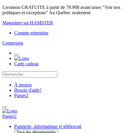
Livraison GRATUITE à partir de 79.99$ avant taxes "Voir nos
politiques et exceptions" Au Québec seulement
Magasiner sur HAMSTER
Compte entreprise
Connexion
Carte cadeau
À propos
Besoin d'aide?
Panier
2
Panier
2
Papeterie, informatique et télétravail
Tous les départements