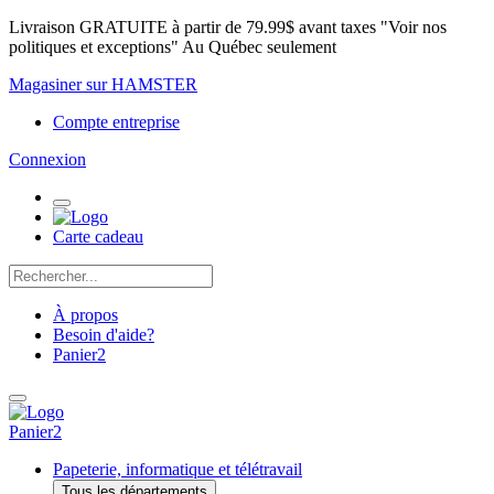
Livraison GRATUITE à partir de 79.99$ avant taxes "Voir nos
politiques et exceptions" Au Québec seulement
Magasiner sur HAMSTER
Compte entreprise
Connexion
Carte cadeau
À propos
Besoin d'aide?
Panier
2
Panier
2
Papeterie, informatique et télétravail
Tous les départements