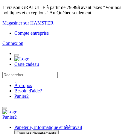
Livraison GRATUITE à partir de 79.99$ avant taxes "Voir nos
politiques et exceptions" Au Québec seulement
Magasiner sur HAMSTER
Compte entreprise
Connexion
Carte cadeau
À propos
Besoin d'aide?
Panier
2
Panier
2
Papeterie, informatique et télétravail
Tous les départements