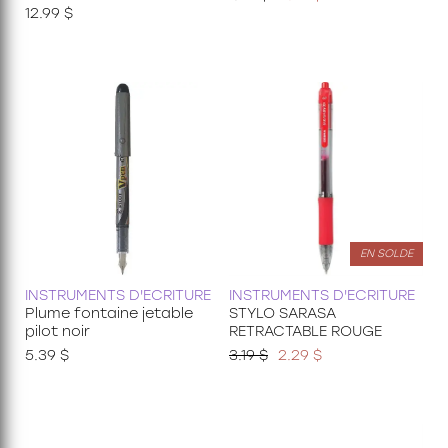
Découvertes
12.99 $
24 pièces
35 pièces
36 pièces
48 pièces
49 pièces
54 pièces
60 pièces
150 pièces xxl
100 pièces xxl
200 pièces xxl
250 pièces
300 pièces xxl
EN SOLDE
3d
INSTRUMENTS D'ECRITURE
INSTRUMENTS D'ECRITURE
Plume fontaine jetable
STYLO SARASA
pilot noir
RETRACTABLE ROUGE
5.39 $
3.19 $
2.29 $