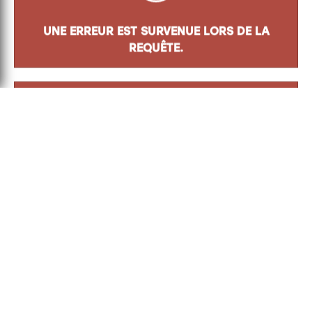
Adresse
8500 Boul. Henri-Bourassa
Québec
(
QC
)
G1G 5X1
info@jacqueslepapetier.com
418 628-4335