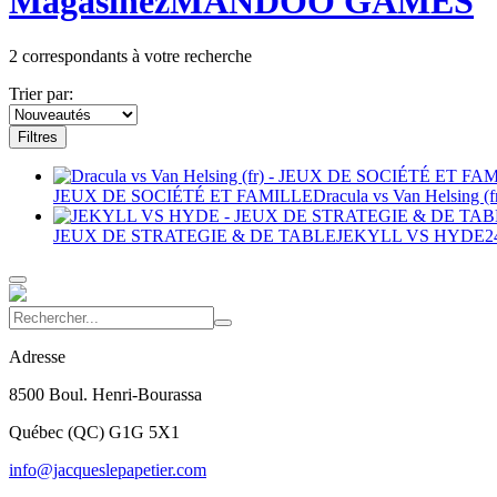
Magasinez
MANDOO GAMES
2
correspondants à votre recherche
Trier par:
Filtres
JEUX DE SOCIÉTÉ ET FAMILLE
Dracula vs Van Helsing (f
JEUX DE STRATEGIE & DE TABLE
JEKYLL VS HYDE
2
Adresse
8500 Boul. Henri-Bourassa
Québec
(
QC
)
G1G 5X1
info@jacqueslepapetier.com