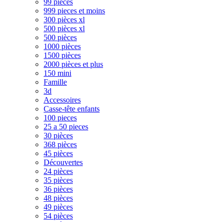
99 pièces
999 pieces et moins
300 pièces xl
500 pièces xl
500 pièces
1000 pièces
1500 pièces
2000 pièces et plus
150 mini
Famille
3d
Accessoires
Casse-tête enfants
100 pieces
25 a 50 pieces
30 pièces
368 pièces
45 pièces
Découvertes
24 pièces
35 pièces
36 pièces
48 pièces
49 pièces
54 pièces