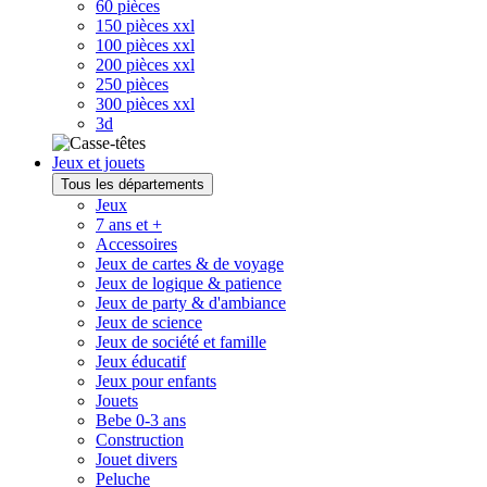
60 pièces
150 pièces xxl
100 pièces xxl
200 pièces xxl
250 pièces
300 pièces xxl
3d
Jeux et jouets
Tous les départements
Jeux
7 ans et +
Accessoires
Jeux de cartes & de voyage
Jeux de logique & patience
Jeux de party & d'ambiance
Jeux de science
Jeux de société et famille
Jeux éducatif
Jeux pour enfants
Jouets
Bebe 0-3 ans
Construction
Jouet divers
Peluche