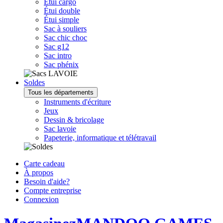
Étui cargo
Étui double
Étui simple
Sac à souliers
Sac chic choc
Sac g12
Sac intro
Sac phénix
Soldes
Tous les départements
Instruments d'écriture
Jeux
Dessin & bricolage
Sac lavoie
Papeterie, informatique et télétravail
Carte cadeau
À propos
Besoin d'aide?
Compte entreprise
Connexion