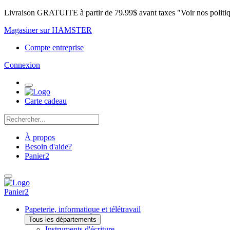
Livraison GRATUITE à partir de 79.99$ avant taxes "Voir nos politi
Magasiner sur HAMSTER
Compte entreprise
Connexion
Carte cadeau
À propos
Besoin d'aide?
Panier
2
Panier
2
Papeterie, informatique et télétravail
Tous les départements
Instruments d'écriture