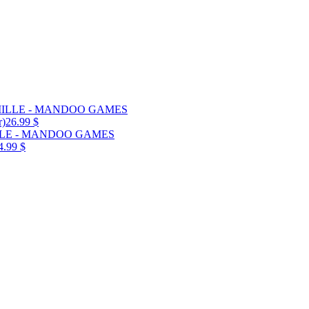
r)
26.99 $
4.99 $