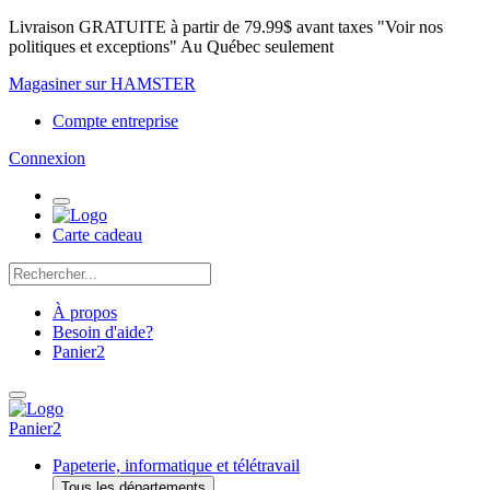
Livraison GRATUITE à partir de 79.99$ avant taxes "Voir nos
politiques et exceptions" Au Québec seulement
Magasiner sur HAMSTER
Compte entreprise
Connexion
Carte cadeau
À propos
Besoin d'aide?
Panier
2
Panier
2
Papeterie, informatique et télétravail
Tous les départements