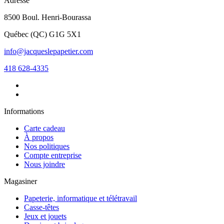
Adresse
8500 Boul. Henri-Bourassa
Québec
(
QC
)
G1G 5X1
info@jacqueslepapetier.com
418 628-4335
Informations
Carte cadeau
À propos
Nos politiques
Compte entreprise
Nous joindre
Magasiner
Papeterie, informatique et télétravail
Casse-têtes
Jeux et jouets