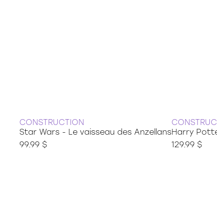
CONSTRUCTION
CONSTRUC
Star Wars - Le vaisseau des Anzellans
Harry Pott
99.99 $
129.99 $