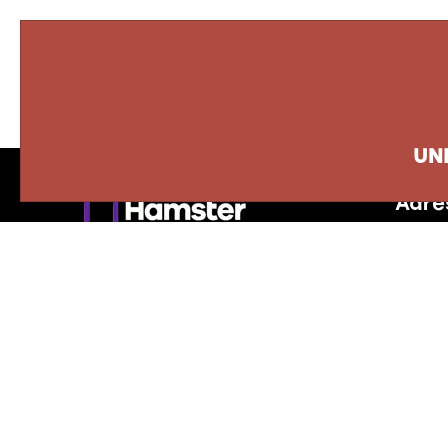
UN
Adre
8500 B
Québ
info@
418 6