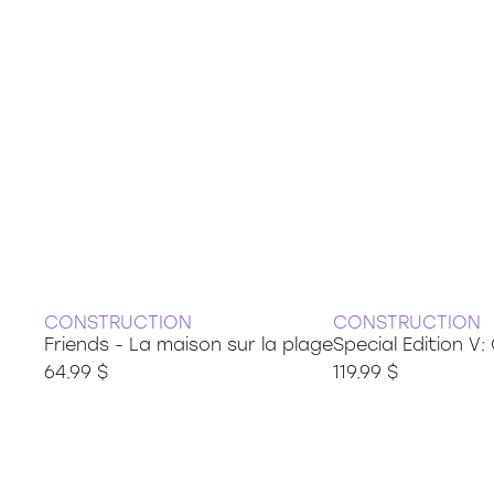
36 pièces
48 pièces
49 pièces
54 pièces
60 pièces
150 pièces xxl
100 pièces xxl
200 pièces xxl
250 pièces
300 pièces xxl
3d
CONSTRUCTION
CONSTRUCTION
Friends - La maison sur la plage
Special Edition V
64.99 $
119.99 $