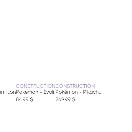
CONSTRUCTION
CONSTRUCTION
amilton
Pokémon - Évoli
Pokémon - Pikachu
84.99 $
269.99 $