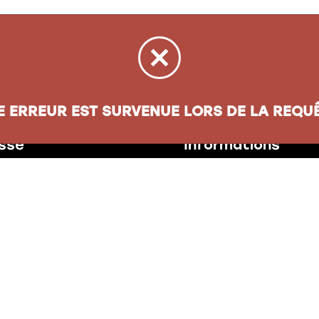
E ERREUR EST SURVENUE LORS DE LA REQUÊ
sse
Informations
oul. Henri-Bourassa
Carte cadeau
ec
(
QC
)
G1G 5X1
À propos
Nos politiques
jacqueslepapetier.com
28-4335
Compte entreprise
Nous joindre