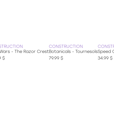
STRUCTION
CONSTRUCTION
CONST
Wars - The Razor Crest
Botanicals - Tournesols
Speed C
9 $
79.99 $
34.99 $