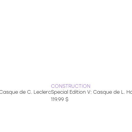
CONSTRUCTION
: Casque de C. Leclerc
Special Edition V: Casque de L. H
119.99 $