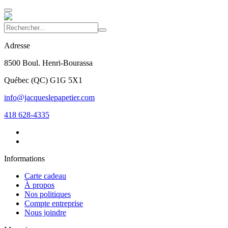
Adresse
8500 Boul. Henri-Bourassa
Québec
(
QC
)
G1G 5X1
info@jacqueslepapetier.com
418 628-4335
Informations
Carte cadeau
À propos
Nos politiques
Compte entreprise
Nous joindre