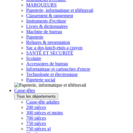
MARQUEURS
Papeterie, informatique et télétravail
Classement & rangement
Instruments d'ecriture
Livres & dictionnaires
Machine de bureau
Papeterie
Reliures & presentation
Sac a dos,lunch,etuis a crayon
SANTÉ ET SECURITÉ
Scolaire
Accessoires de bureau
Informatique et cartouches d'encre
Technologie et électronique
Papeterie social
Casse-têtes
Tous les départements
Casse-tête adultes
200 pièces
300 pièces et moins
700 pièces
750 pièces
750 pièces xl