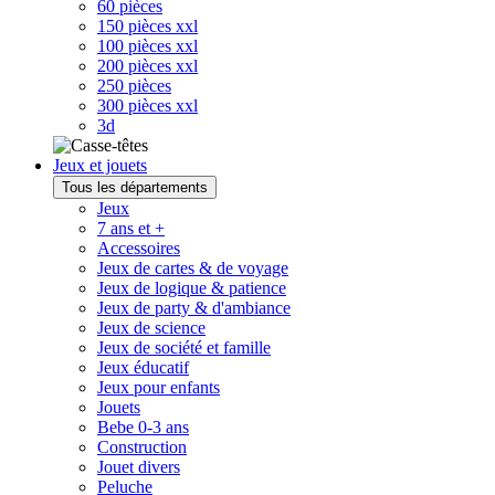
60 pièces
150 pièces xxl
100 pièces xxl
200 pièces xxl
250 pièces
300 pièces xxl
3d
Jeux et jouets
Tous les départements
Jeux
7 ans et +
Accessoires
Jeux de cartes & de voyage
Jeux de logique & patience
Jeux de party & d'ambiance
Jeux de science
Jeux de société et famille
Jeux éducatif
Jeux pour enfants
Jouets
Bebe 0-3 ans
Construction
Jouet divers
Peluche