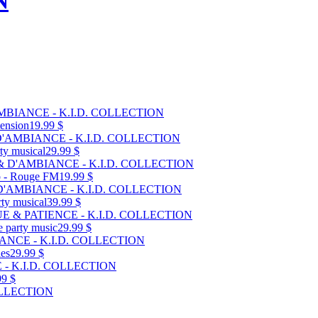
N
tension
19.99 $
rty musical
29.99 $
co - Rouge FM
19.99 $
rty musical
39.99 $
de party music
29.99 $
les
29.99 $
99 $