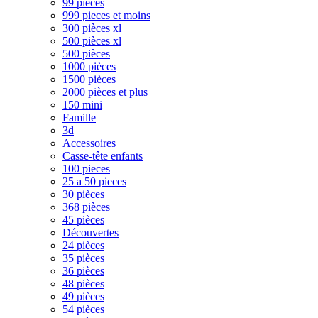
99 pièces
999 pieces et moins
300 pièces xl
500 pièces xl
500 pièces
1000 pièces
1500 pièces
2000 pièces et plus
150 mini
Famille
3d
Accessoires
Casse-tête enfants
100 pieces
25 a 50 pieces
30 pièces
368 pièces
45 pièces
Découvertes
24 pièces
35 pièces
36 pièces
48 pièces
49 pièces
54 pièces