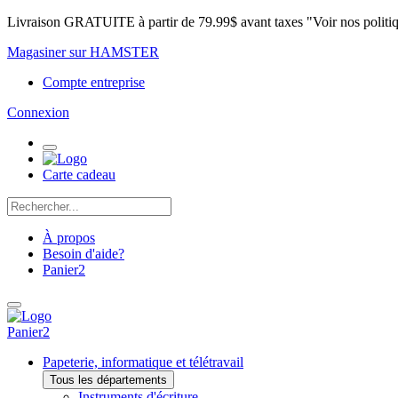
Livraison GRATUITE à partir de 79.99$ avant taxes "Voir nos politi
Magasiner sur HAMSTER
Compte entreprise
Connexion
Carte cadeau
À propos
Besoin d'aide?
Panier
2
Panier
2
Papeterie, informatique et télétravail
Tous les départements
Instruments d'écriture