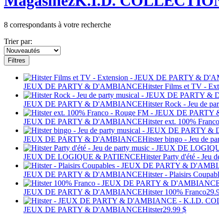
Magasinez
K.I.D. COLLECTIO
8
correspondants à votre recherche
Trier par:
Filtres
JEUX DE PARTY & D'AMBIANCE
Hitster Films et TV - Ex
JEUX DE PARTY & D'AMBIANCE
Hitster Rock - Jeu de pa
JEUX DE PARTY & D'AMBIANCE
Hitster ext. 100% Fran
JEUX DE PARTY & D'AMBIANCE
Hitster bingo - Jeu de pa
JEUX DE LOGIQUE & PATIENCE
Hitster Party d'été - Jeu 
JEUX DE PARTY & D'AMBIANCE
Hitster - Plaisirs Coupab
JEUX DE PARTY & D'AMBIANCE
Hitster 100% Franco
29.
JEUX DE PARTY & D'AMBIANCE
Hitster
29.99 $