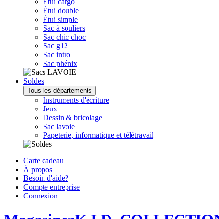
Étui cargo
Étui double
Étui simple
Sac à souliers
Sac chic choc
Sac g12
Sac intro
Sac phénix
Soldes
Tous les départements
Instruments d'écriture
Jeux
Dessin & bricolage
Sac lavoie
Papeterie, informatique et télétravail
Carte cadeau
À propos
Besoin d'aide?
Compte entreprise
Connexion