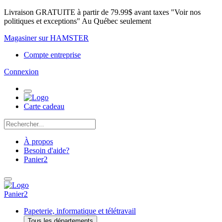
Livraison GRATUITE à partir de 79.99$ avant taxes "Voir nos
politiques et exceptions" Au Québec seulement
Magasiner sur HAMSTER
Compte entreprise
Connexion
Carte cadeau
À propos
Besoin d'aide?
Panier
2
Panier
2
Papeterie, informatique et télétravail
Tous les départements