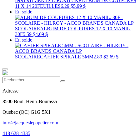
INSTRUMENTS D'ECRITURE
ALBUM DE COUPURES
11 X 14 20FEUILLES
6.29 $
5.99 $
En solde
SCOLAIRE
ALBUM DE COUPURES 12 X 10 MANIL.
30F
5.59 $
4.69 $
En solde
SCOLAIRE
CAHIER SPIRALE 5MM
2.89 $
2.69 $
Adresse
8500 Boul. Henri-Bourassa
Québec
(
QC
)
G1G 5X1
info@jacqueslepapetier.com
418 628-4335