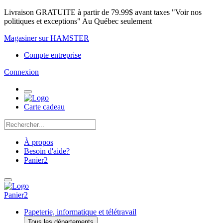
Livraison GRATUITE à partir de 79.99$ avant taxes "Voir nos
politiques et exceptions" Au Québec seulement
Magasiner sur HAMSTER
Compte entreprise
Connexion
Carte cadeau
À propos
Besoin d'aide?
Panier
2
Panier
2
Papeterie, informatique et télétravail
Tous les départements