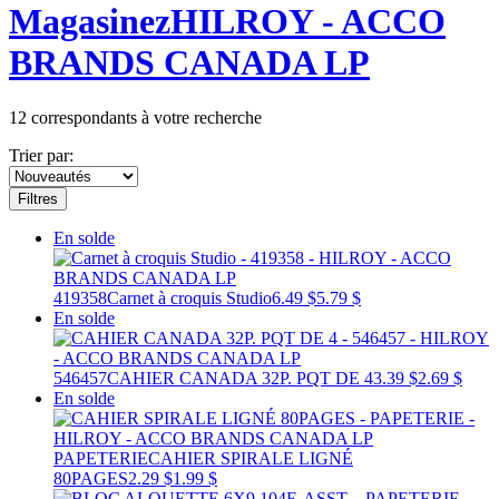
Magasinez
HILROY - ACCO
BRANDS CANADA LP
12
correspondants à votre recherche
Trier par:
Filtres
En solde
419358
Carnet à croquis Studio
6.49 $
5.79 $
En solde
546457
CAHIER CANADA 32P. PQT DE 4
3.39 $
2.69 $
En solde
PAPETERIE
CAHIER SPIRALE LIGNÉ
80PAGES
2.29 $
1.99 $