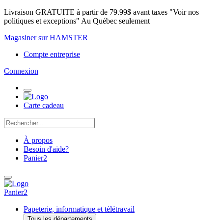
Livraison GRATUITE à partir de 79.99$ avant taxes "Voir nos
politiques et exceptions" Au Québec seulement
Magasiner sur HAMSTER
Compte entreprise
Connexion
Carte cadeau
À propos
Besoin d'aide?
Panier
2
Panier
2
Papeterie, informatique et télétravail
Tous les départements