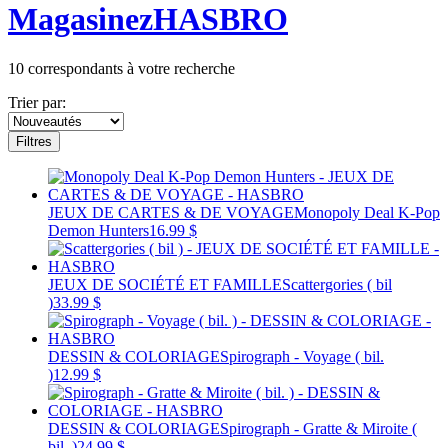
Magasinez
HASBRO
10
correspondants à votre recherche
Trier par:
Filtres
JEUX DE CARTES & DE VOYAGE
Monopoly Deal K-Pop
Demon Hunters
16.99 $
JEUX DE SOCIÉTÉ ET FAMILLE
Scattergories ( bil
)
33.99 $
DESSIN & COLORIAGE
Spirograph - Voyage ( bil.
)
12.99 $
DESSIN & COLORIAGE
Spirograph - Gratte & Miroite (
bil. )
24.99 $