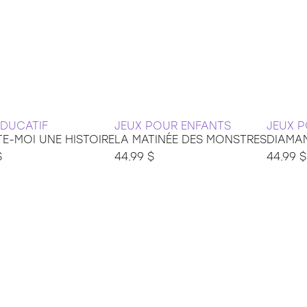
ÉDUCATIF
JEUX POUR ENFANTS
JEUX 
TE-MOI UNE HISTOIRE
LA MATINÉE DES MONSTRES
DIAMAN
$
44.99 $
44.99 $