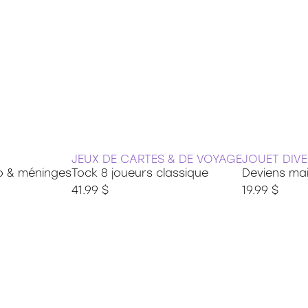
JEUX DE CARTES & DE VOYAGE
JOUET DIVE
do & méninges
Tock 8 joueurs classique
Deviens mai
41.99 $
19.99 $