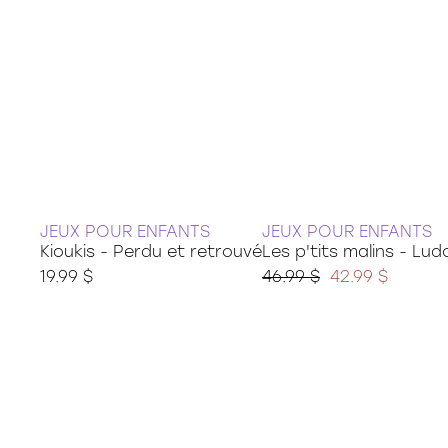
36 pièces
48 pièces
49 pièces
54 pièces
60 pièces
150 pièces xxl
100 pièces xxl
200 pièces xxl
250 pièces
300 pièces xxl
JEUX POUR ENFANTS
JEUX POUR ENFANTS
3d
Kioukis - Perdu et retrouvé
Les p'tits malins - Lu
19.99 $
46.99 $
42.99 $