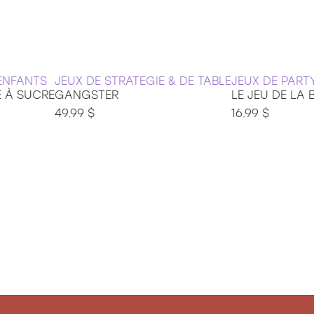
ENFANTS
JEUX DE STRATEGIE & DE TABLE
JEUX DE PART
E À SUCRE
GANGSTER
LE JEU DE LA
49.99 $
16.99 $