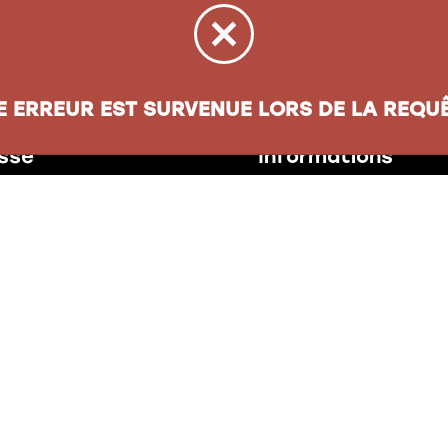
E ERREUR EST SURVENUE LORS DE LA REQUÊ
sse
Informations
oul. Henri-Bourassa
Carte cadeau
ec
(
QC
)
G1G 5X1
À propos
Nos politiques
jacqueslepapetier.com
28-4335
Compte entreprise
Nous joindre