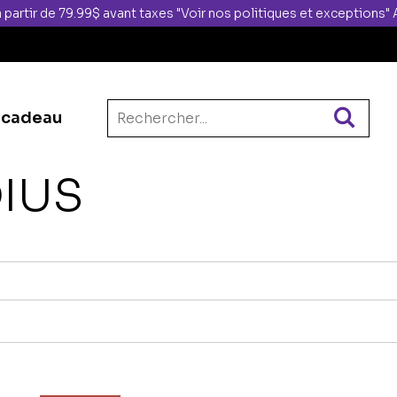
 partir de 79.99$ avant taxes "Voir nos politiques et exceptions
 cadeau
IUS