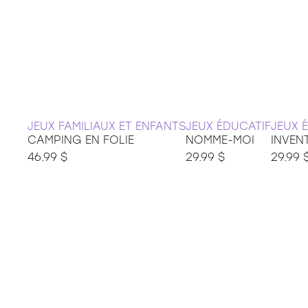
JEUX FAMILIAUX ET ENFANTS
JEUX ÉDUCATIF
JEUX 
CAMPING EN FOLIE
NOMME-MOI
INVEN
46.99 $
29.99 $
29.99 