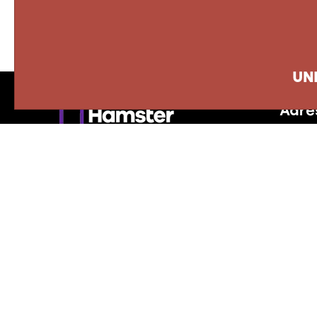
UN
Adre
8500 B
Québ
info@
418 6