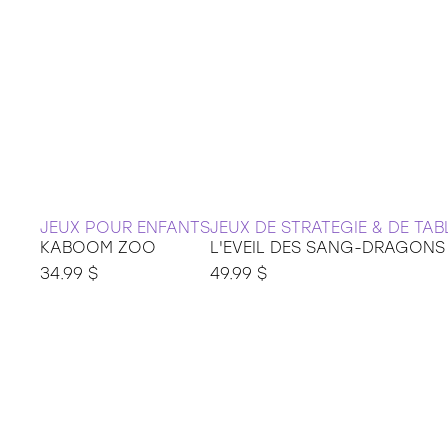
JEUX POUR ENFANTS
JEUX DE STRATEGIE & DE TAB
KABOOM ZOO
L'EVEIL DES SANG-DRAGONS 
34.99 $
49.99 $