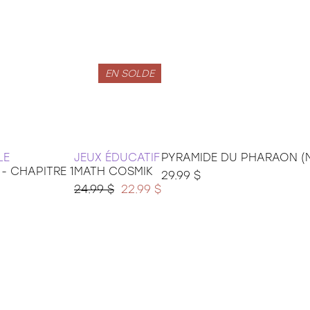
EN SOLDE
LE
JEUX ÉDUCATIF
PYRAMIDE DU PHARAON (N
- CHAPITRE 1
MATH COSMIK
29.99 $
24.99 $
22.99 $