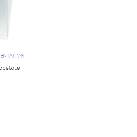
SENTATION
acétate