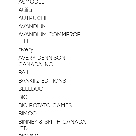
ASMODEE
36 pièces
Atilia
48 pièces
49 pièces
AUTRUCHE
54 pièces
AVANDIUM
60 pièces
AVANDIUM COMMERCE
150 pièces xxl
LTEE
100 pièces xxl
avery
200 pièces xxl
AVERY DENNISON
250 pièces
CANADA INC
300 pièces xxl
3d
BAIL
BANKIIIZ EDITIONS
BELEDUC
BIC
BIG POTATO GAMES
BIMOO
BINNEY & SMITH CANADA
LTD