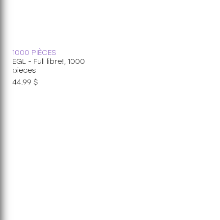
1000 PIÈCES
EGL - Full libre!, 1000
pieces
44.99 $