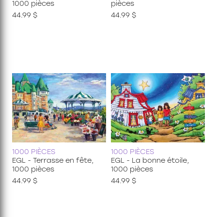
Découvertes
1000 pièces
pièces
24 pièces
44.99 $
44.99 $
35 pièces
36 pièces
48 pièces
49 pièces
54 pièces
60 pièces
150 pièces xxl
100 pièces xxl
200 pièces xxl
250 pièces
300 pièces xxl
3d
1000 PIÈCES
1000 PIÈCES
EGL - Terrasse en fête,
EGL - La bonne étoile,
1000 pièces
1000 pièces
44.99 $
44.99 $