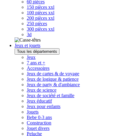
60 pièces
150 pièces xxl
100 pièces xxl
200 pièces xxl
250 pièces
300 pièces xxl
3d
Jeux et jouets
Tous les départements
Jeux
7 ans et +
Accessoires
Jeux de cartes & de voyage
Jeux de logique & patience
Jeux de party & d'ambiance
Jeux de science
Jeux de société et famille
Jeux éducatif
Jeux pour enfants
Jouets
Bebe 0-3 ans
Construction
Jouet divers
Peluche