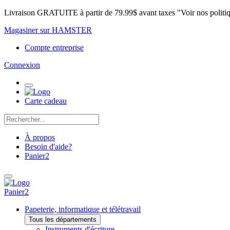
Livraison GRATUITE à partir de 79.99$ avant taxes "Voir nos politi
Magasiner sur HAMSTER
Compte entreprise
Connexion
Carte cadeau
À propos
Besoin d'aide?
Panier
2
Panier
2
Papeterie, informatique et télétravail
Tous les départements
Instruments d'écriture