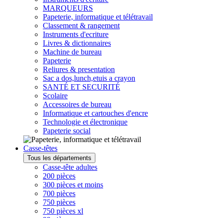
MARQUEURS
Papeterie, informatique et télétravail
Classement & rangement
Instruments d'ecriture
Livres & dictionnaires
Machine de bureau
Papeterie
Reliures & presentation
Sac a dos,lunch,etuis a crayon
SANTÉ ET SECURITÉ
Scolaire
Accessoires de bureau
Informatique et cartouches d'encre
Technologie et électronique
Papeterie social
Casse-têtes
Tous les départements
Casse-tête adultes
200 pièces
300 pièces et moins
700 pièces
750 pièces
750 pièces xl