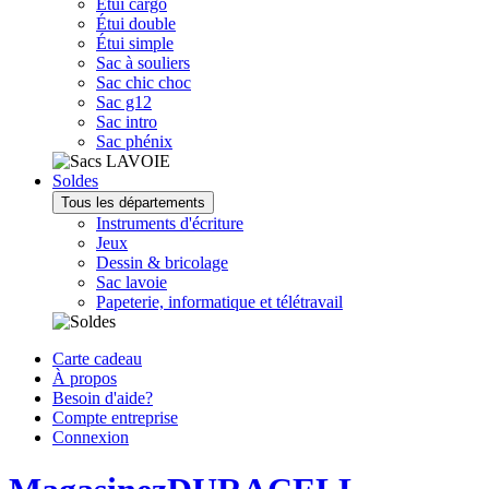
Étui cargo
Étui double
Étui simple
Sac à souliers
Sac chic choc
Sac g12
Sac intro
Sac phénix
Soldes
Tous les départements
Instruments d'écriture
Jeux
Dessin & bricolage
Sac lavoie
Papeterie, informatique et télétravail
Carte cadeau
À propos
Besoin d'aide?
Compte entreprise
Connexion