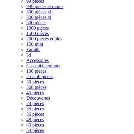
99 pièces
999 pieces et moins
300 pièces xl
500 pièces xl
500 pièces
1000 pièces
1500 pièces
2000 pièces et plus
150 mini
Famille
3d
Accessoires
Casse-tête enfants
100 pieces
25 a 50 pieces
30 pièces
368 pièces
45 pièces
Découvertes
24 pièces
35 pièces
36 pièces
48 pièces
49 pièces
54 pièces