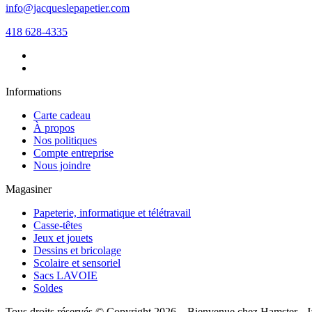
info@jacqueslepapetier.com
418 628-4335
Informations
Carte cadeau
À propos
Nos politiques
Compte entreprise
Nous joindre
Magasiner
Papeterie, informatique et télétravail
Casse-têtes
Jeux et jouets
Dessins et bricolage
Scolaire et sensoriel
Sacs LAVOIE
Soldes
Tous droits réservés © Copyright 2026 – Bienvenue chez Hamster - J