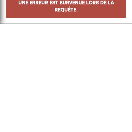
UNE ERREUR EST SURVENUE LORS DE LA
REQUÊTE.
Adresse
8500 Boul. Henri-Bourassa
Québec
(
QC
)
G1G 5X1
info@jacqueslepapetier.com