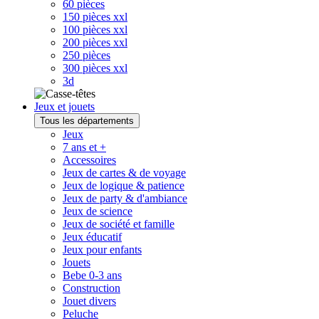
60 pièces
150 pièces xxl
100 pièces xxl
200 pièces xxl
250 pièces
300 pièces xxl
3d
Jeux et jouets
Tous les départements
Jeux
7 ans et +
Accessoires
Jeux de cartes & de voyage
Jeux de logique & patience
Jeux de party & d'ambiance
Jeux de science
Jeux de société et famille
Jeux éducatif
Jeux pour enfants
Jouets
Bebe 0-3 ans
Construction
Jouet divers
Peluche