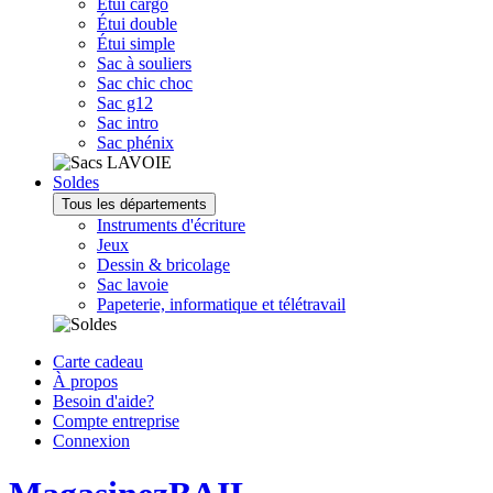
Étui cargo
Étui double
Étui simple
Sac à souliers
Sac chic choc
Sac g12
Sac intro
Sac phénix
Soldes
Tous les départements
Instruments d'écriture
Jeux
Dessin & bricolage
Sac lavoie
Papeterie, informatique et télétravail
Carte cadeau
À propos
Besoin d'aide?
Compte entreprise
Connexion