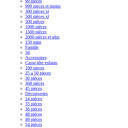
99 pièces
999 pieces et moins
300 pièces xl
500 pièces xl
500 pièces
1000 pièces
1500 pièces
2000 pièces et plus
150 mini
Famille
3d
Accessoires
Casse-tête enfants
100 pieces
25 a 50 pieces
30 pièces
368 pièces
45 pièces
Découvertes
24 pièces
35 pièces
36 pièces
48 pièces
49 pièces
54 pièces