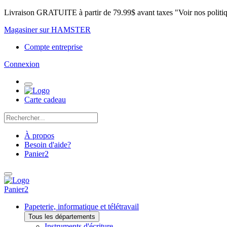
Livraison GRATUITE à partir de 79.99$ avant taxes "Voir nos politi
Magasiner sur HAMSTER
Compte entreprise
Connexion
Carte cadeau
À propos
Besoin d'aide?
Panier
2
Panier
2
Papeterie, informatique et télétravail
Tous les départements
Instruments d'écriture